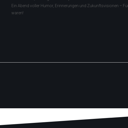
Ein Abend voller Humor, Erinnerungen und Zukunftsvisionen – Für E
waren!