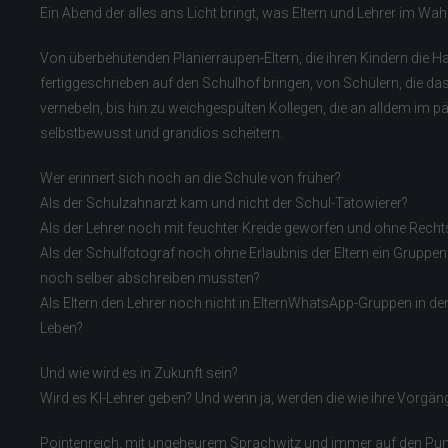
Ein Abend der alles ans Licht bringt, was Eltern und Lehrer im Wah
Von überbehütenden Planierraupen-Eltern, die ihren Kindern die
fertiggeschrieben auf den Schulhof bringen, von Schülern, die d
vernebeln, bis hin zu weichgespülten Kollegen, die an alldem i
selbstbewusst und grandios scheitern.
Wer erinnert sich noch an die Schule von früher?
Als der Schulzahnarzt kam und nicht der Schul-Tätowierer?
Als der Lehrer noch mit feuchter Kreide geworfen und ohne Rechts
Als der Schulfotograf noch ohne Erlaubnis der Eltern ein Gruppe
noch selber abschreiben mussten?
Als Eltern den Lehrer noch nicht in ElternWhatsApp-Gruppen in 
Leben?
Und wie wird es in Zukunft sein?
Wird es KI-Lehrer geben? Und wenn ja, werden die wie ihre Vor
Pointenreich, mit ungeheurem Sprachwitz und immer auf den Punkt