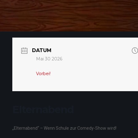
DATUM
Mai 30 2026
Vorbei!
Elternabend
„Elternabend“ – Wenn Schule zur Comedy-Show wird!