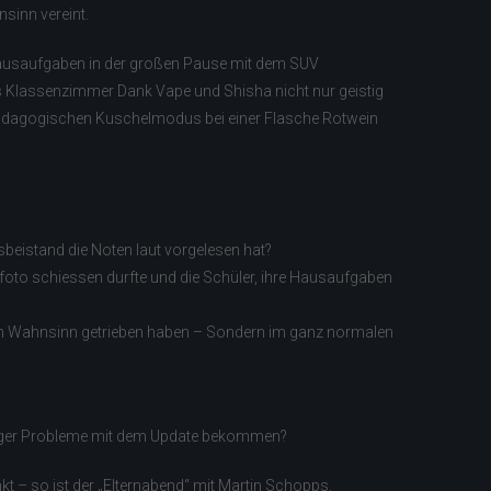
nsinn vereint.
 Hausaufgaben in der großen Pause mit dem SUV
as Klassenzimmer Dank Vape und Shisha nicht nur geistig
m pädagogischen Kuschelmodus bei einer Flasche Rotwein
beistand die Noten laut vorgelesen hat?
nfoto schiessen durfte und die Schüler, ihre Hausaufgaben
den Wahnsinn getrieben haben – Sondern im ganz normalen
gänger Probleme mit dem Update bekommen?
 – so ist der „Elternabend“ mit Martin Schopps.