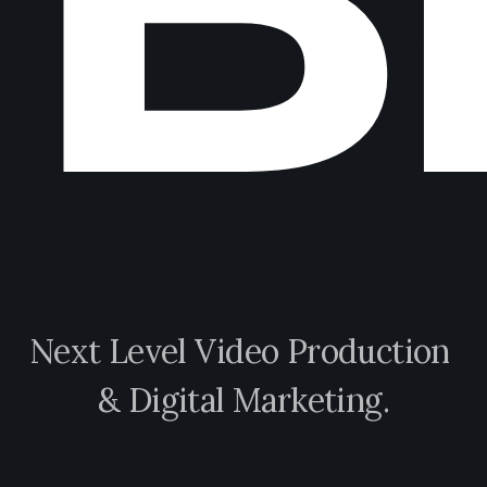
N
e
x
t
L
e
v
e
l
V
i
d
e
o
P
r
o
d
u
c
t
i
o
n
&
D
i
g
i
t
a
l
M
a
r
k
e
t
i
n
g
.