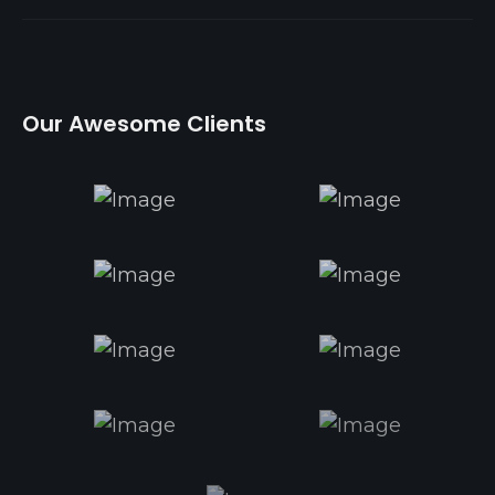
O
u
r
A
w
e
s
o
m
e
C
l
i
e
n
t
s