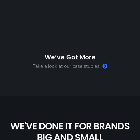
W
e
’
v
e
G
o
t
M
o
r
e
Take a look at our case studies
WE'VE DONE IT FOR BRANDS
BIG AND SMALL